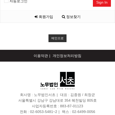
자동로그인
Sign In
회원가입
정보찾기
메인으로
이용약관
개인정보처리방침
회사명 :
노무법인서초
대표 : 김종원 / 최창균
서울특별시 강남구 강남대로 354 혜천빌딩 805호
사업자등록번호 :
883-87-01123
전화 :
02-6053-5481~2
팩스 :
02-6499-0056