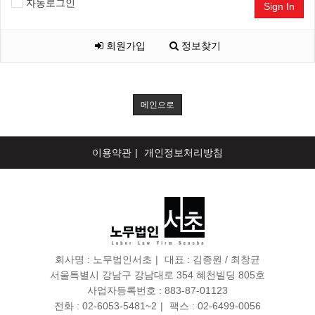
자동로그인
Sign In
회원가입
정보찾기
메인으로
이용약관
개인정보처리방침
회사명 :
노무법인서초
대표 : 김종원 / 최창균
서울특별시 강남구 강남대로 354 혜천빌딩 805호
사업자등록번호 :
883-87-01123
전화 :
02-6053-5481~2
팩스 :
02-6499-0056